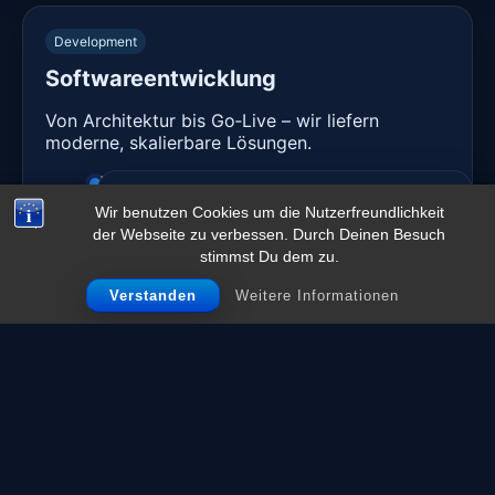
Development
Softwareentwicklung
Von Architektur bis Go‑Live – wir liefern
moderne, skalierbare Lösungen.
Web‑ & Cloud‑Anwendungen
Wir verwenden nur technisch notwendige
Wir benutzen Cookies um die Nutzerfreundlichkeit
Mobile & API‑Entwicklung
Cookies (z. B. für Session & Sicherheit).
Mehr
Diese Website verwendet Cookies, um Ihnen das beste
der Webseite zu verbessen. Durch Deinen Besuch
erfahren
Erlebnis zu bieten.
Mehr erfahren
QA, CI/CD & DevOps
stimmst Du dem zu.
OK
Verstanden
Verstanden
Weitere Informationen
Referenzen
Ausgewählte Projekte & Placements